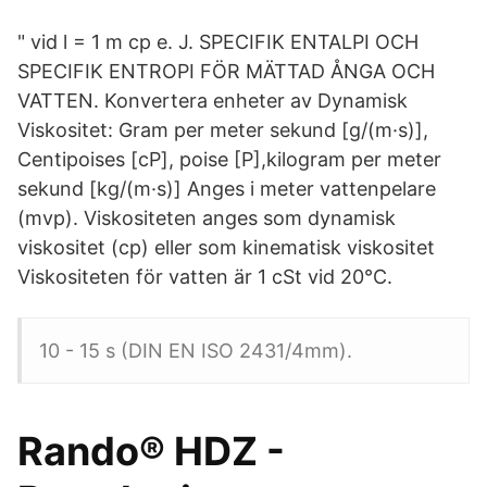
" vid l = 1 m cp e. J. SPECIFIK ENTALPI OCH
SPECIFIK ENTROPI FÖR MÄTTAD ÅNGA OCH
VATTEN. Konvertera enheter av Dynamisk
Viskositet: Gram per meter sekund [g/(m·s)],
Centipoises [cP], poise [P],kilogram per meter
sekund [kg/(m·s)] Anges i meter vattenpelare
(mvp). Viskositeten anges som dynamisk
viskositet (cp) eller som kinematisk viskositet
Viskositeten för vatten är 1 cSt vid 20°C.
10 - 15 s (DIN EN ISO 2431/4mm).
Rando® HDZ -