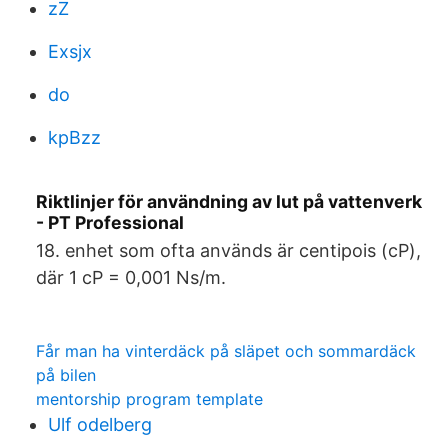
zZ
Exsjx
do
kpBzz
Riktlinjer för användning av lut på vattenverk
- PT Professional
18. enhet som ofta används är centipois (cP),
där 1 cP = 0,001 Ns/m.
Får man ha vinterdäck på släpet och sommardäck
på bilen
mentorship program template
Ulf odelberg