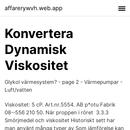
affarerywvh.web.app
Konvertera
Dynamisk
Viskositet
Glykol värmesystem? - page 2 - Värmepumpar -
Luft/vatten
Viskositet: 5 cP. Art.nr.5554. AB p*otu Fabrik
08-‐556 210 50. När proppen i röret 3.3.3
Smörjmedel och viskositet Historiskt sett har
man använt många typer av Som jämförelse kan