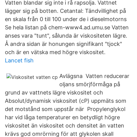
Vatten blandar sig inte i rå rapsolja. Vattnet
lägger sig på botten. Cetantal: Tändvillighet på
en skala från 0 till 100 under de i dieselmotorns
Se hela listan på chem-www4.ad.umu.se Vatten
anses vara "tunt", sålunda är viskositeten lägre.
Å andra sidan är honungen signifikant "tjock"
och är en vätska med högre viskositet.
Lancet fish
Avlägsna Vatten reducerar
oljans smörjförmåga på
grund av vattnets lägre viskositet och
Absolut/dynamisk viskositet (cP) uppmäts som
det motstånd som uppstår när Propylenglykol
har vid låga temperaturer en betydligt högre
viskositet än viskositet och densitet än vatten
krävs god omrörning för att glykolen skall