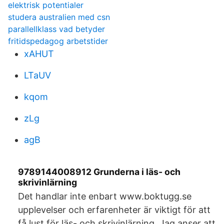
elektrisk potentialer
studera australien med csn
parallellklass vad betyder
fritidspedagog arbetstider
xAHUT
LTaUV
kqom
zLg
agB
9789144008912 Grunderna i läs- och
skrivinlärning
Det handlar inte enbart www.boktugg.se
upplevelser och erfarenheter är viktigt för att
få lust för läs- och skrivinlärning. Jag anser att