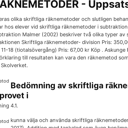
RÄKNEMETODER - Uppsats
eras olika skriftliga räknemetoder och slutligen beha
 hos elever vid skriftliga räknemetoder i subtraktion 
btraktion Malmer (2002) beskriver två olika typer av 
ktionen Skriftliga räknemetoder- division Pris: 350,0
11-18 (tiotalsövergång) Pris: 67,00 kr Köp . Askunge 
rklaring till resultaten kan vara den räknemetod som
 Skolverket.
Bedömning av skriftliga räkn
rovet i
ing 4.1.
kunna välja och använda skriftliga räknemetoder
2017). Addition med tankeled som även benämns 