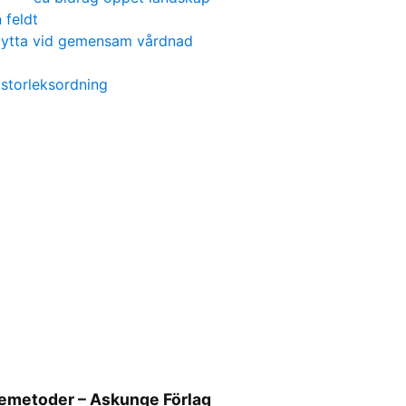
n feldt
flytta vid gemensam vårdnad
storleksordning
knemetoder – Askunge Förlag