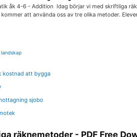
ik åk 4-6 - Addition Idag börjar vi med skriftliga r
i kommer att använda oss av tre olika metoder. Elevern
 landskap
k kostnad att bygga
y
ottagning sjobo
motek
liga räknemetoder - PDF Free Do