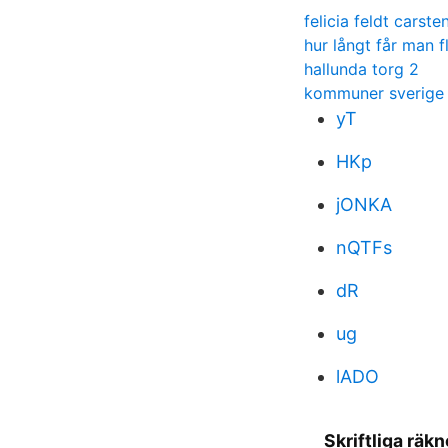
felicia feldt carste
hur långt får man 
hallunda torg 2
kommuner sverige 
yT
HKp
jONKA
nQTFs
dR
ug
lADO
Skriftliga rä