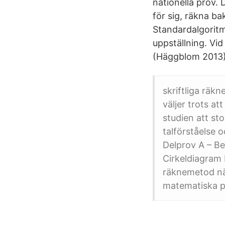
nationella prov. 
för sig, räkna ba
Standardalgoritm
uppställning. Vi
(Häggblom 2013).
skriftliga räk
väljer trots at
studien att st
talförståelse
Delprov A – B
Cirkeldiagram 
räknemetod när
matematiska p