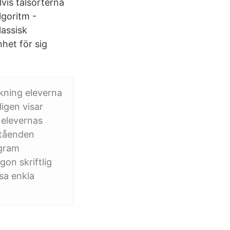
lvis talsorterna
lgoritm -
lassisk
het för sig
kning eleverna
ligen visar
 elevernas
ståenden
agram
on skriftlig
sa enkla