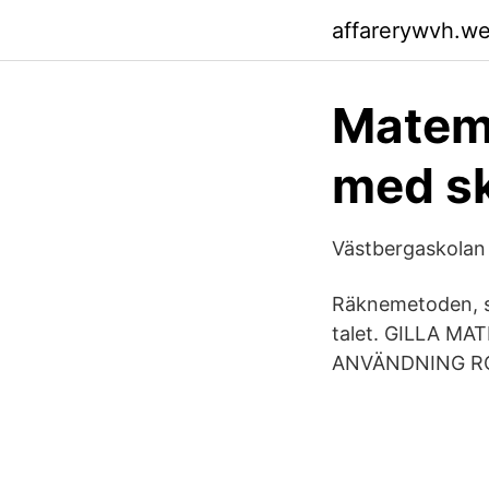
affarerywvh.w
Matema
med sk
Västbergaskolan 
Räknemetoden, so
talet. GILLA M
ANVÄNDNING ROS