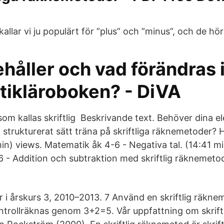
allar vi ju populärt för ”plus” och ”minus”, och de hör
håller och vad förändras 
ikläroboken? - DiVA
m kallas skriftlig Beskrivande text. Behöver dina el
strukturerat sätt träna på skriftliga räknemetoder? H
in) views. Matematik åk 4-6 - Negativa tal. (14:41 mi
 - Addition och subtraktion med skriftlig räknemetod
 i årskurs 3, 2010–2013. 7 Använd en skriftlig räkne
ntrollräknas genom 3+2=5. Vår uppfattning om skrif