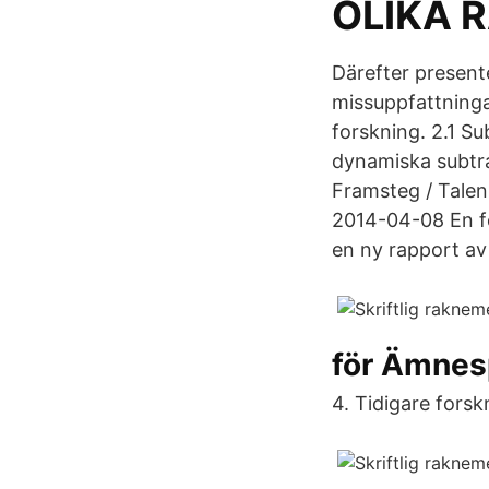
OLIKA 
Därefter present
missuppfattningar
forskning. 2.1 Su
dynamiska subtra
Framsteg / Talen 
2014-04-08 En fö
en ny rapport av
för Ämnesp
4. Tidigare forskn