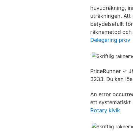
huvudräkning, in
uträkningen. Att
betydelsefullt fö
räknemetod och sk
Delegering prov
PriceRunner ✓ Jä
3233. Du kan lös
An error occurre
ett systematiskt 
Rotary kivik