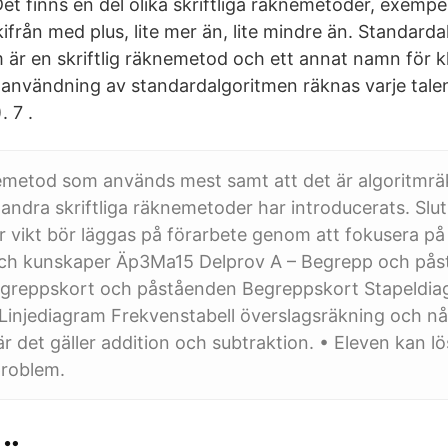
Det finns en del olika skriftliga räknemetoder, exempe
kifrån med plus, lite mer än, lite mindre än. Standarda
 är en skriftlig räknemetod och ett annat namn för k
d användning av standardalgoritmen räknas varje talen
 7 .
nemetod som används mest samt att det är algoritmrä
t andra skriftliga räknemetoder har introducerats. Slut
or vikt bör läggas på förarbete genom att fokusera på
 och kunskaper Äp3Ma15 Delprov A – Begrepp och på
egreppskort och påståenden Begreppskort Stapeldi
Linjediagram Frekvenstabell överslagsräkning och någ
 det gäller addition och subtraktion. • Eleven kan lö
roblem.