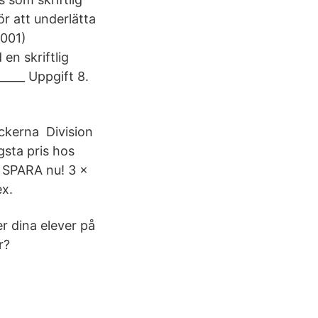
r att underlätta
2001)
en skriftlig
____ Uppgift 8.
öckerna Division
gsta pris hos
- SPARA nu! 3 x
ex.
r dina elever på
r?