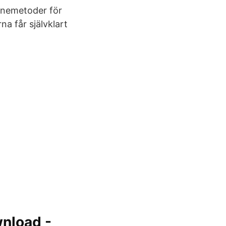
äknemetoder för
a får självklart
wnload -