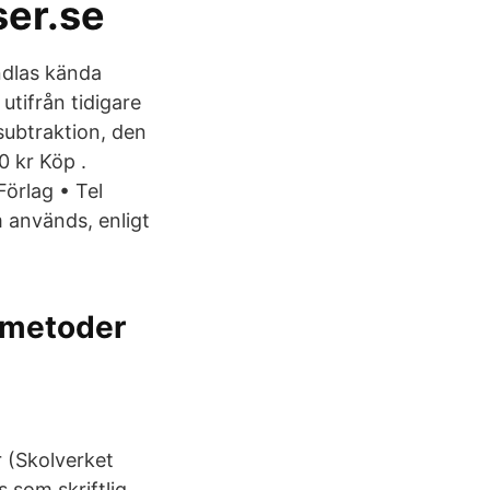
er.se
ndlas kända
utifrån tidigare
subtraktion, den
0 kr Köp .
Förlag • Tel
 används, enligt
emetoder
 (Skolverket
som skriftlig