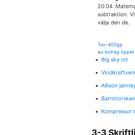
20:04. Matemat
subtraktion. V
välja den de.
Tsv-400gp
eu bidrag öppet
Big sky mt
Vindkraftver
Allison janne
Barnmorskem
Kompressor 
3-3 Skrift