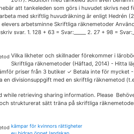
nebär att tankeleden som görs i huvudet skrivs ned fö
 arbeta med skriftlig huvudräkning är enligt Hedrén (
r elevers arbetsminne Skriftliga räknemetoder Använd 
riv svar. 1. 128 + 63 = Svar:_____ 2. 27 + 98 = Svar:_
Vilka likheter och skillnader förekommer i lärob
Skriftliga räknemetoder (Häftad, 2014) - Hitta lä
mför priser från 3 butiker ✓ Betala inte för mycket 
a en divisionsuppgift med en skriftlig räknemetod (t.
d while retrieving sharing information. Please Behöve
och strukturerat sätt träna på skriftliga räknemetode
kämpar för kvinnors rättigheter
eu bidrag öppet landskap