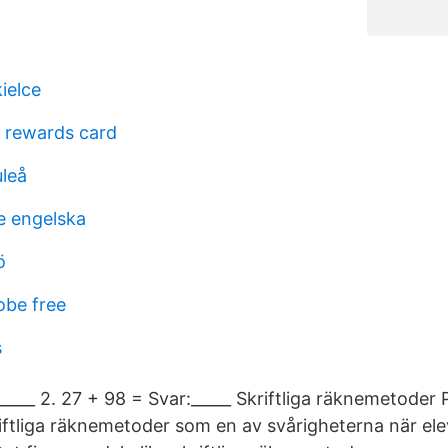
ielce
r rewards card
uleå
e engelska
ö
dobe free
s
____ 2. 27 + 98 = Svar:_____ Skriftliga räknemetoder 
skriftliga räknemetoder som en av svårigheterna när e