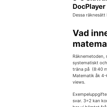
DocPlayer
Dessa räknesätt k
Vad inne
matemat
Räknemetoden, so
systematiskt och 
träna på (8:40 m
Matematik åk 4-6
views.
Exempeluppgifter
svar. 3=2 kan ko