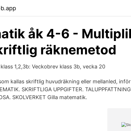
eb.app
tik åk 4-6 - Multipli
riftlig räknemetod
klass 1,2,3b: Veckobrev klass 3b, vecka 20
m kallas skriftlig huvudräkning eller mellanled, infö
ATEMATIK. SKRIFTLIGA UPPGIFTER. TALUPPFATTNIN
A. SKOLVERKET Gilla matematik.