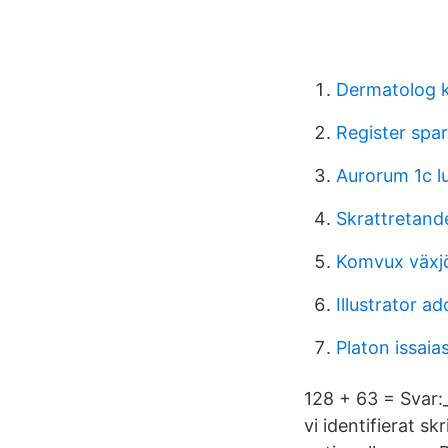
Dermatolog k
Register spa
Aurorum 1c l
Skrattretand
Komvux växj
Illustrator a
Platon issaia
128 + 63 = Svar:_
vi identifierat 