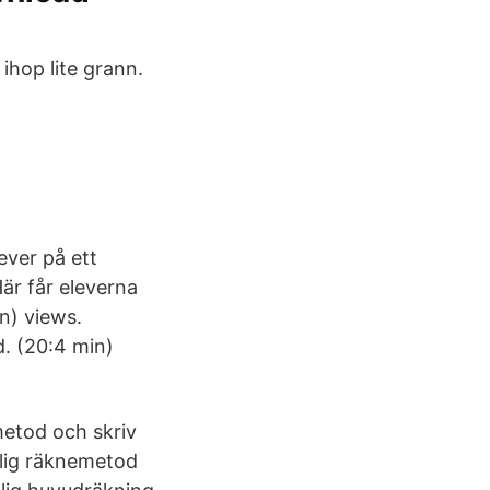
 ihop lite grann.
i
ever på ett
är får eleverna
n) views.
. (20:4 min)
metod och skriv
tlig räknemetod