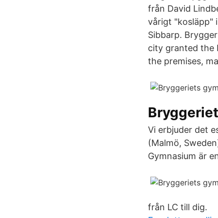
från David Lindb
vårigt "kosläpp"
Sibbarp. Bryggeri
city granted th
the premises, mak
Bryggeriet
Vi erbjuder det 
(Malmö, Sweden). 
Gymnasium är en
från LC till dig.