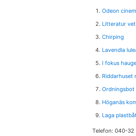
Odeon cinem
Litteratur v
Chirping
Lavendla lule
I fokus haug
Riddarhuset r
Ordningsbot 
Höganäs kom
Laga plastbåt
Telefon: 040-32 