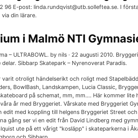
 96 E-post: linda.rundqvist@utb.solleftea.se. I först
via din lärare.
um i Malmö NTI Gymnasi
ma – ULTRABOWL. by nils · 22 augusti 2010. Brygger
e delar. Sibbarp Skatepark – Nyrenoverat Paradis.
r varit otroligt händelserikt och roligt med Stapelbäd
iders, BowlBash, Landskampen, Lucia Classic, Brygg
skateboard på schemat, mm, mm…. Här kommer lite h
 svåra år med Bryggeriet. Vårskate med Bryggeriet G
n edit med koppling till helgens Bryggeriet Street oc
nna gång ser vi en edit från David Lindberg med gym
quist ute på ett vårigt "kosläpp" i skateparkerna i Å
gborg och Sibbarp.