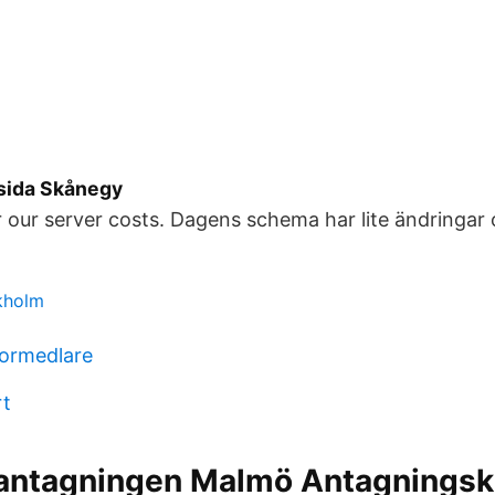
sida Skånegy
 our server costs. Dagens schema har lite ändringar o
kholm
formedlare
rt
ntagningen Malmö Antagningska