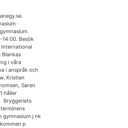
kanegy.se.
nasium ·
tgymnasium.
00-14:00. Besök
International
g Blankas
ng i våra
na i anspråk och
, Kristian
r Thomsen, Søren
 håller
”, Bryggeriets
tterminens
n gymnasium j nk
 Vlkommen p