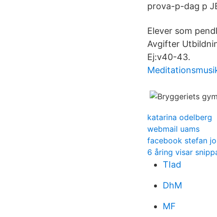
prova-p-dag p JE
Elever som pendl
Avgifter Utbildn
Ej:v40-43.
Meditationsmusik
katarina odelberg
webmail uams
facebook stefan j
6 åring visar snipp
TIad
DhM
MF