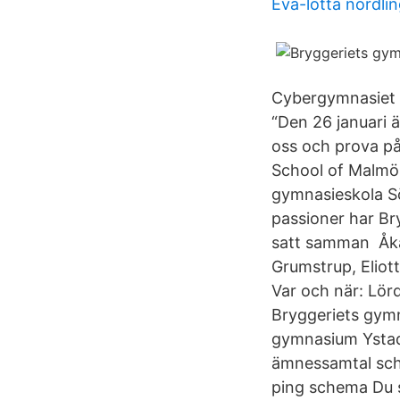
Eva-lotta nordli
Cybergymnasiet 
“Den 26 januari ä
oss och prova på
School of Malmö
gymnasieskola Sö
passioner har Br
satt samman Åka
Grumstrup, Eliot
Var och när: Lörd
Bryggeriets gymna
gymnasium Ystad
ämnessamtal sch
ping schema Du s