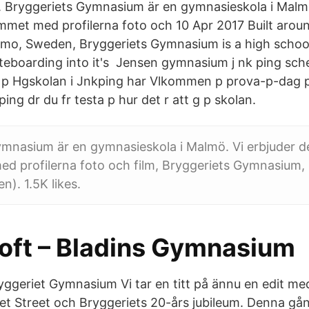
är. Bryggeriets Gymnasium är en gymnasieskola i Malmö
mmet med profilerna foto och 10 Apr 2017 Built aroun
lmo, Sweden, Bryggeriets Gymnasium is a high schoo
teboarding into it's Jensen gymnasium j nk ping sc
ng p Hgskolan i Jnkping har Vlkommen p prova-p-dag
ng dr du fr testa p hur det r att g p skolan.
mnasium är en gymnasieskola i Malmö. Vi erbjuder de
d profilerna foto och film, Bryggeriets Gymnasium
). 1.5K likes.
oft – Bladins Gymnasium
ggeriet Gymnasium Vi tar en titt på ännu en edit med 
et Street och Bryggeriets 20-års jubileum. Denna gång