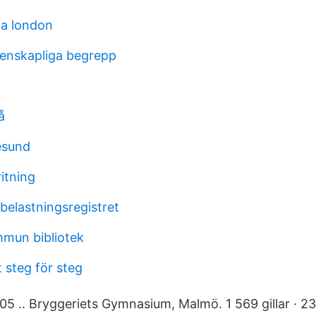
a london
etenskapliga begrepp
å
esund
itning
belastningsregistret
mun bibliotek
 steg för steg
05 .. Bryggeriets Gymnasium, Malmö. 1 569 gillar · 2