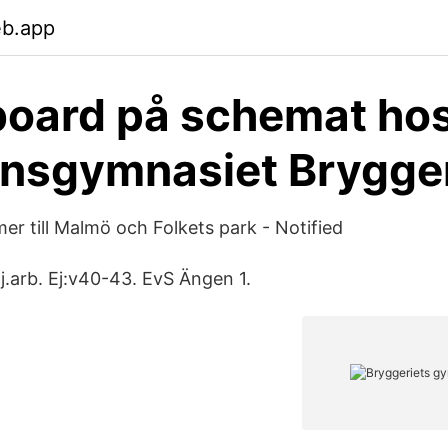
eb.app
oard på schemat ho
nsgymnasiet Brygger
r till Malmö och Folkets park - Notified
j.arb. Ej:v40-43. EvS Ängen 1.