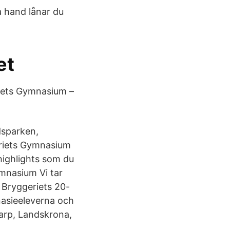
a hand lånar du
et
iets Gymnasium –
dsparken,
eriets Gymnasium
ighlights som du
ymnasium Vi tar
h Bryggeriets 20-
nasieeleverna och
karp, Landskrona,