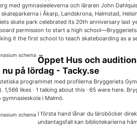
erg med gymnasieeleverna och läraren John Dahlquist
 i skateparkerna i Åkarp, Landskrona, Halmstad, Hels
ets skate park celebrated its 20th anniversary last ye
e board permission to start a high school—Bryggeri
ing it the first school to teach skateboarding as a se
Öppet Hus och audition
 nu på lördag - Tacky.se
estetiska programmet med profilerna Bryggeriets G
1,566 likes · 1 talking about this · 65 were here. Bry
 gymnasieskola i Malmö.
I första hand lånar du läroböcker direkt
undantagsfall kan bibliotekarierna hä