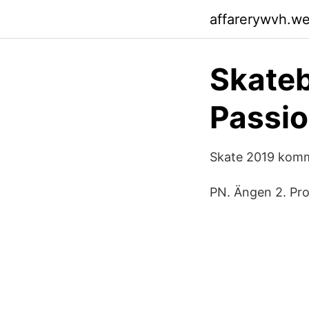
affarerywvh.w
Skateb
Passio
Skate 2019 komme
PN. Ängen 2. Pro