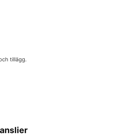
ch tillägg.
nslier