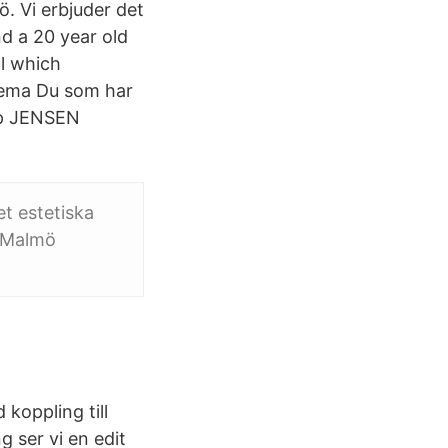
. Vi erbjuder det
d a 20 year old
l which
hema Du som har
 p JENSEN
t estetiska
, Malmö
koppling till
 ser vi en edit