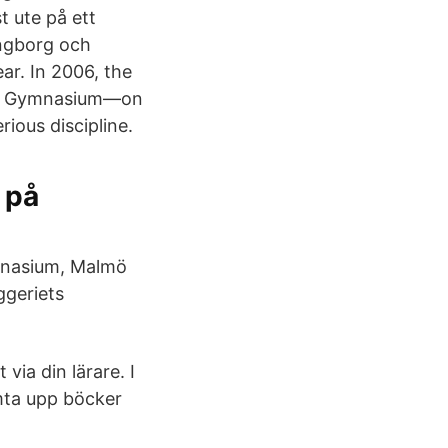
 ute på ett
ingborg och
ar. In 2006, the
ets Gymnasium—on
rious discipline.
 på
ymnasium, Malmö
ggeriets
 via din lärare. I
mta upp böcker