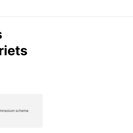
s
iets