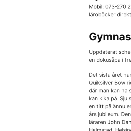
Mobil: 073-270 22
läroböcker direkt 
Gymnasi
Uppdaterat sche
en dokusåpa i tr
Det sista året ha
Quiksilver Bowlr
där man kan ha 
kan kika på. Sju
en titt på ännu e
års jubileum. De
läraren John Dahl
Halmstad, Helsin