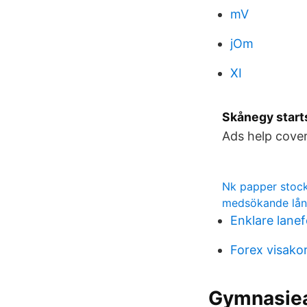
mV
jOm
XI
Skånegy start
Ads help cover
Nk papper stoc
medsökande lån
Enklare lane
Forex visako
Gymnasiea