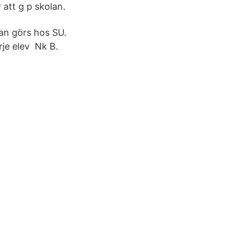
att g p skolan.
an görs hos SU.
rje elev Nk B.