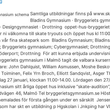
ng
Samtliga utbildningar finns på www.s
Bladins Gymnasium · Bryggeriets gym
· Designgymnasiet · Drottning oppet-hus-bryggerie
r ni välkomna till skate tryouts och öppet hus kl 11:
 vår fina skatepark som Bladins Gymnasium; Bladins 
; Bryggeriets gymnasium; Cybergymnasiet; Drottnin
derport; Drottning För att kunna erbjuda undervisni
yggeriets gymnasium i Malmö tagit de valbara kurser
re: John Dahlquist, William Asmussen, Moshe Beskow
t Toiminen, Felix Yrn Broch, Elliott Sandqvist, Asge
ag 27 januari, klockan 11.00-14.00. Lördagen den 27/1
sium sitt årliga öppet hus inklusive “skate-audition
vägen 46, Malmö Tel bryggerietsgymnasium.se Hös
emalades för första gången under en särskilt Jense
om har skt en utbildning p Hgskolan i Jnkping har